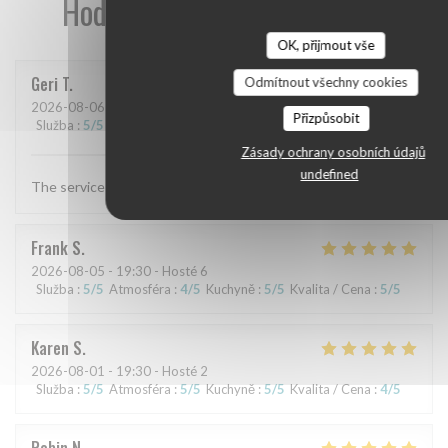
Hodnocení našich zákazníků
OK, přijmout vše
Geri
T
Odmítnout všechny cookies
2026-08-06
- 19:30 - Hosté 4
Přizpůsobit
Služba
:
5
/5
Atmosféra
:
5
/5
Kuchyně
:
5
/5
Kvalita / Cena
:
5
/5
Zásady ochrany osobních údajů
undefined
The service and food are always excellent
Frank
S
2026-08-05
- 19:30 - Hosté 6
Služba
:
5
/5
Atmosféra
:
4
/5
Kuchyně
:
5
/5
Kvalita / Cena
:
5
/5
Karen
S
2026-08-01
- 19:30 - Hosté 2
Služba
:
5
/5
Atmosféra
:
5
/5
Kuchyně
:
5
/5
Kvalita / Cena
:
4
/5