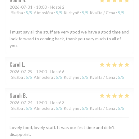
Robin
N
2026-07-31
- 18:00 - Hosté 2
Služba
:
5
/5
Atmosféra
:
5
/5
Kuchyně
:
5
/5
Kvalita / Cena
:
5
/5
I must say all the stuff are very good we have a good time and
look forward to coming back, thank you very much to all of
you.
Carol
L
2026-07-29
- 19:00 - Hosté 6
Služba
:
5
/5
Atmosféra
:
5
/5
Kuchyně
:
5
/5
Kvalita / Cena
:
5
/5
Sarah
B
2026-07-24
- 19:00 - Hosté 3
Služba
:
5
/5
Atmosféra
:
5
/5
Kuchyně
:
5
/5
Kvalita / Cena
:
5
/5
Lovely food, lovely staff. It was our first time and didn't
disappoint.