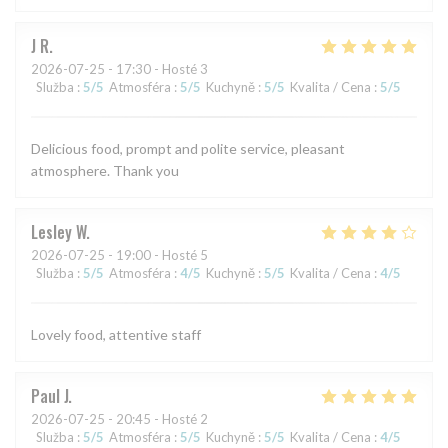
J
R
2026-07-25
- 17:30 - Hosté 3
Služba
:
5
/5
Atmosféra
:
5
/5
Kuchyně
:
5
/5
Kvalita / Cena
:
5
/5
Delicious food, prompt and polite service, pleasant
atmosphere. Thank you
Lesley
W
2026-07-25
- 19:00 - Hosté 5
Služba
:
5
/5
Atmosféra
:
4
/5
Kuchyně
:
5
/5
Kvalita / Cena
:
4
/5
Lovely food, attentive staff
Paul
J
2026-07-25
- 20:45 - Hosté 2
Služba
:
5
/5
Atmosféra
:
5
/5
Kuchyně
:
5
/5
Kvalita / Cena
:
4
/5