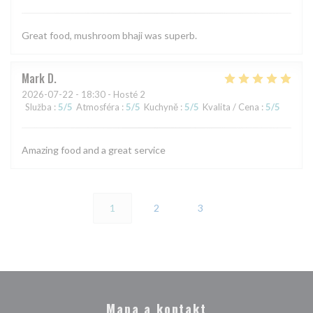
Great food, mushroom bhaji was superb.
Mark
D
2026-07-22
- 18:30 - Hosté 2
Služba
:
5
/5
Atmosféra
:
5
/5
Kuchyně
:
5
/5
Kvalita / Cena
:
5
/5
Amazing food and a great service
1
2
3
Mapa a kontakt