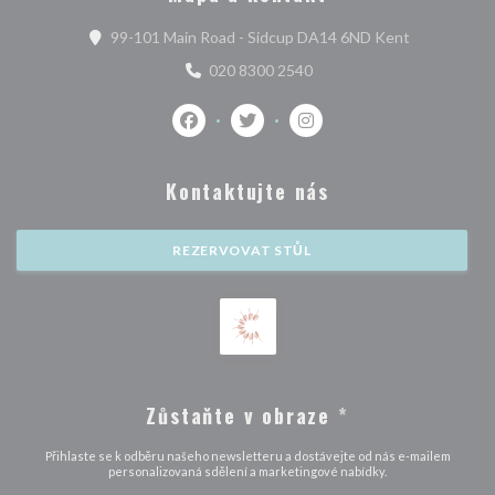
((otevře se 
99-101 Main Road - Sidcup DA14 6ND Kent
020 8300 2540
Facebook ((otevře se v novém okně))
Twitter ((otevře se v novém okně
Instagram ((otevře se v 
Kontaktujte nás
REZERVOVAT STŮL
Zůstaňte v obraze
*
Přihlaste se k odběru našeho newsletteru a dostávejte od nás e-mailem
personalizovaná sdělení a marketingové nabídky.