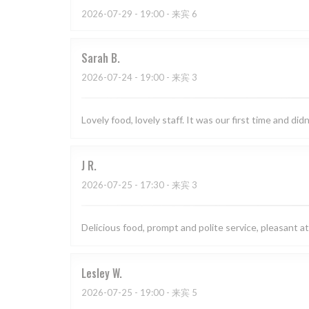
2026-07-29
- 19:00 - 来宾 6
Sarah
B
2026-07-24
- 19:00 - 来宾 3
Lovely food, lovely staff. It was our first time and didn
J
R
2026-07-25
- 17:30 - 来宾 3
Delicious food, prompt and polite service, pleasant
Lesley
W
2026-07-25
- 19:00 - 来宾 5