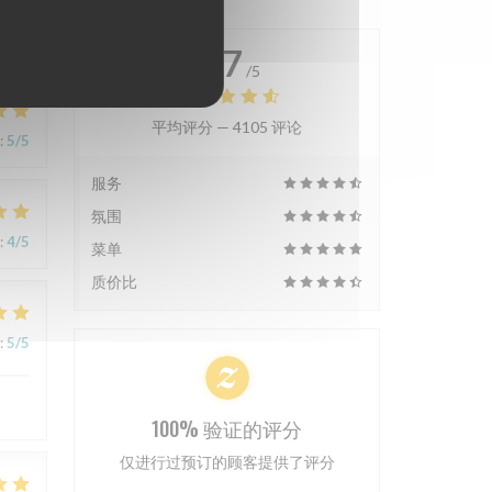
4.7
/5
平均评分 —
4105 评论
:
5
/5
服务
氛围
:
4
/5
菜单
质价比
:
5
/5
100% 验证的评分
仅进行过预订的顾客提供了评分