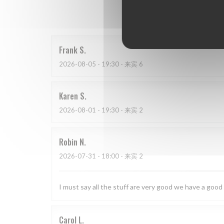
我
Frank
S
2026-08-05
- 19:30 - 来宾 6
Karen
S
2026-08-01
- 19:30 - 来宾 2
Robin
N
2026-07-31
- 18:00 - 来宾 2
I must say all the stuff are very good we have a good
Carol
L