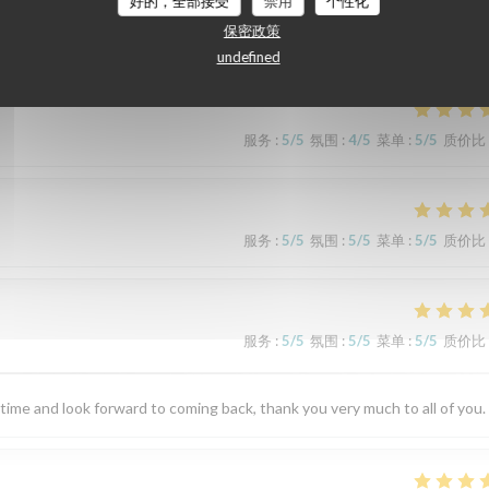
们的顾客评分
好的，全部接受
禁用
个性化
保密政策
undefined
服务
:
5
/5
氛围
:
4
/5
菜单
:
5
/5
质价比
服务
:
5
/5
氛围
:
5
/5
菜单
:
5
/5
质价比
服务
:
5
/5
氛围
:
5
/5
菜单
:
5
/5
质价比
 time and look forward to coming back, thank you very much to all of you.