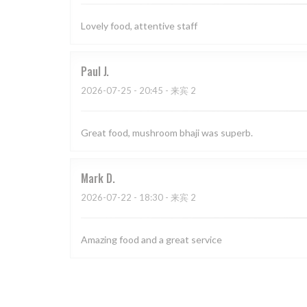
Lovely food, attentive staff
Paul
J
2026-07-25
- 20:45 - 来宾 2
Great food, mushroom bhaji was superb.
Mark
D
2026-07-22
- 18:30 - 来宾 2
Amazing food and a great service
Steve
S
2026-07-17
- 20:30 - 来宾 2