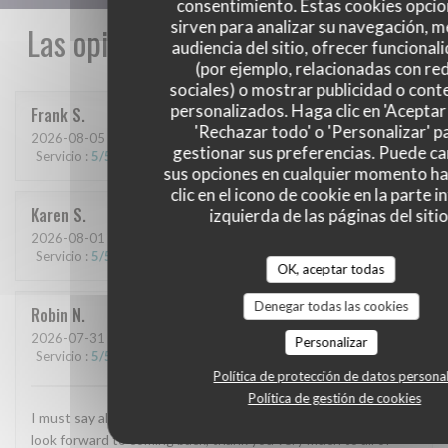
consentimiento. Estas cookies opcio
sirven para analizar su navegación, me
Las opiniones de nuestros clientes
audiencia del sitio, ofrecer funcional
(por ejemplo, relacionadas con re
sociales) o mostrar publicidad o cont
personalizados. Haga clic en 'Aceptar 
Frank
S
'Rechazar todo' o 'Personalizar' p
2026-08-05
- 19:30 - Invitados 6
gestionar sus preferencias. Puede c
Servicio
:
5
/5
Ambiente
:
4
/5
Menú
:
5
/5
Calidad / Precio
:
5
/5
sus opciones en cualquier momento h
clic en el icono de cookie en la parte i
Karen
S
izquierda de las páginas del sitio
2026-08-01
- 19:30 - Invitados 2
Servicio
:
5
/5
Ambiente
:
5
/5
Menú
:
5
/5
Calidad / Precio
:
4
/5
OK, aceptar todas
Denegar todas las cookies
Robin
N
2026-07-31
- 18:00 - Invitados 2
Personalizar
Servicio
:
5
/5
Ambiente
:
5
/5
Menú
:
5
/5
Calidad / Precio
:
5
/5
Política de protección de datos persona
Política de gestión de cookies
I must say all the stuff are very good we have a good time and
look forward to coming back, thank you very much to all of