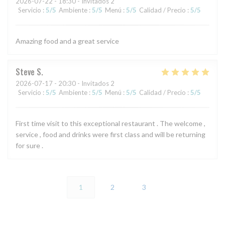
2026-07-22
- 18:30 - Invitados 2
Servicio
:
5
/5
Ambiente
:
5
/5
Menú
:
5
/5
Calidad / Precio
:
5
/5
Amazing food and a great service
Steve
S
2026-07-17
- 20:30 - Invitados 2
Servicio
:
5
/5
Ambiente
:
5
/5
Menú
:
5
/5
Calidad / Precio
:
5
/5
First time visit to this exceptional restaurant . The welcome ,
service , food and drinks were first class and will be returning
for sure .
1
2
3