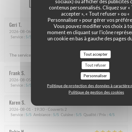
Les avis de nos clients
sociaux) ou afficher des publicités 
contenus personnalisés. Cliquez sur «
accepter », « Tout refuser » ou «
Personnaliser » pour gérer vos préfér
Geri
T
Vous pouvez modifier vos choix à t
moment en cliquant sur l'icône représ
2026-08-06
- 19:30 - Couverts 4
Service
:
5
/5
Ambiance
:
5
/5
Cuisine
:
5
/5
Qualité / Prix
:
5
/5
un cookie en bas à gauche des pages du
Tout accepter
The service and food are always excellent
Tout refuser
Frank
S
Personnaliser
2026-08-05
- 19:30 - Couverts 6
Service
:
5
/5
Ambiance
:
4
/5
Cuisine
:
5
/5
Qualité / Prix
:
5
/5
Politique de protection des données à caractère 
Politique de gestion des cookies
Karen
S
2026-08-01
- 19:30 - Couverts 2
Service
:
5
/5
Ambiance
:
5
/5
Cuisine
:
5
/5
Qualité / Prix
:
4
/5