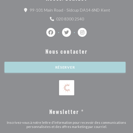
((ouvre une 
99-101 Main Road - Sidcup DA14 6ND Kent
020 8300 2540
Facebook ((ouvre une nouvelle fenêtre))
Twitter ((ouvre une nouvelle fenê
Instagram ((ouvre une nou
Nous contacter
RÉSERVER
Newsletter
*
Inscrivez-vous à notre lettre d'information pour recevoir des communications
personnalisées et des offres marketing par courriel.