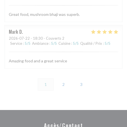
Great food, mushroom bhaji was superb.
Mark
D
2026-07-22
- 18:30 - Couverts 2
Service
:
5
/5
Ambiance
:
5
/5
Cuisine
:
5
/5
Qualité / Prix
:
5
/5
Amazing food and a great service
1
2
3
Accès/Contact