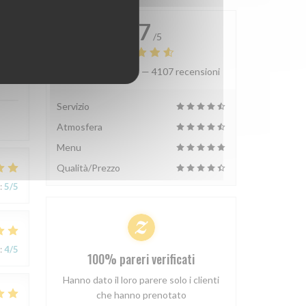
4.7
/5
Valutazione media —
4107 recensioni
:
5
/5
Servizio
Atmosfera
Menu
Qualità/Prezzo
:
5
/5
:
4
/5
100% pareri verificati
Hanno dato il loro parere solo i clienti
che hanno prenotato