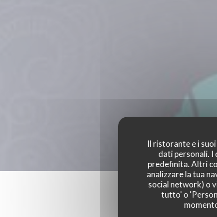
Il ristorante e i su
dati personali. 
predefinita. Altri 
analizzare la tua na
social network) o vi
tutto' o 'Person
momento c