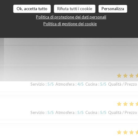
i dei nostri clienti
Ok, accetta tutto
Rifiuta tutti i cookie
Personalizza
Politica di protezione dei dati personali
Politica di gestione dei cookie
Servizio
:
5
/5
Atmosfera
:
5
/5
Cucina
:
5
/5
Qualità / Prezzo
Servizio
:
5
/5
Atmosfera
:
4
/5
Cucina
:
5
/5
Qualità / Prezzo
Servizio
:
5
/5
Atmosfera
:
5
/5
Cucina
:
5
/5
Qualità / Prezzo