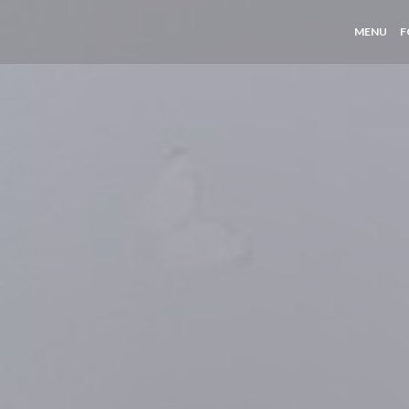
MENU
F