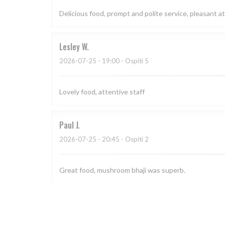
Delicious food, prompt and polite service, pleasant
Lesley
W
2026-07-25
- 19:00 - Ospiti 5
Lovely food, attentive staff
Paul
J
2026-07-25
- 20:45 - Ospiti 2
Great food, mushroom bhaji was superb.
Mark
D
2026-07-22
- 18:30 - Ospiti 2