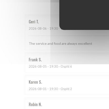
I parer
Geri
T
2026-08-06
- 19:30 - Ospiti 4
The service and food are always excellent
Frank
S
2026-08-05
- 19:30 - Ospiti 6
Karen
S
2026-08-01
- 19:30 - Ospiti 2
Robin
N