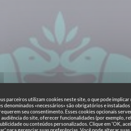
us parceiros utilizam cookies neste site, o que pode implicar
es denominados «necessários» são obrigatórios e instalados
 requerem seu consentimento. Esses cookies opcionais servem
audiência do site, oferecer funcionalidades (por exemplo, r
 publicidade ou conteúdos personalizados. Clique em 'OK, acei
zar' para gerenciar suas preferências. Você pode alterar suas