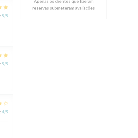
Apenas os clientes que fizeram
reservas submeteram avaliações
:
5
/5
:
5
/5
:
4
/5