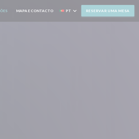
ÇÕES
MAPA E CONTACTO
PT
RESERVAR UMA MESA
((ABRE NUMA NOVA JANELA))