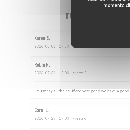
momento cli
reviews_from_ou
Karen
S
2026-08-01
- 19:30 - guests 2
Robin
N
2026-07-31
- 18:00 - guests 2
I must say all the stuff are very good we have a good
Carol
L
2026-07-29
- 19:00 - guests 6