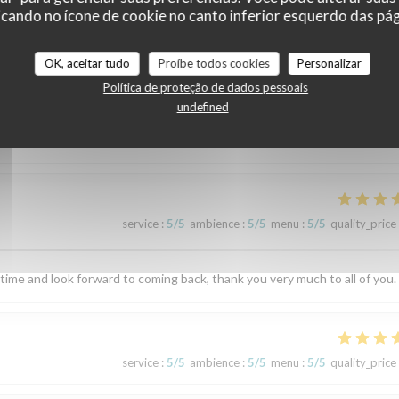
cando no ícone de cookie no canto inferior esquerdo das pági
r_clients_following_booking
OK, aceitar tudo
Proíbe todos cookies
Personalizar
Política de proteção de dados pessoais
undefined
service
:
5
/5
ambience
:
5
/5
menu
:
5
/5
quality_price
service
:
5
/5
ambience
:
5
/5
menu
:
5
/5
quality_price
 time and look forward to coming back, thank you very much to all of you.
service
:
5
/5
ambience
:
5
/5
menu
:
5
/5
quality_price