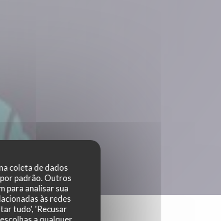
 na coleta de dados
 por padrão. Outros
 para analisar sua
elacionadas às redes
tar tudo', 'Recusar
 escolhas a qualquer