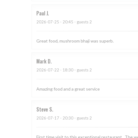
Paul
J
2026-07-25
- 20:45 - guests 2
Great food, mushroom bhaji was superb.
Mark
D
2026-07-22
- 18:30 - guests 2
Amazing food and a great service
Steve
S
2026-07-17
- 20:30 - guests 2
First time visit to this exceptional restaurant . The w