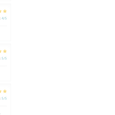
:
4
/5
:
5
/5
:
5
/5
r