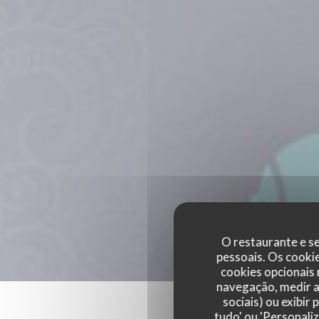
O restaurante e se
pessoais. Os cooki
cookies opcionais
navegação, medir a 
sociais) ou exibir
tudo' ou 'Personali