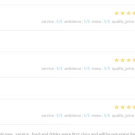
service
:
5
/5
ambience
:
5
/5
menu
:
5
/5
quality_price
service
:
5
/5
ambience
:
5
/5
menu
:
5
/5
quality_price
service
:
5
/5
ambience
:
5
/5
menu
:
5
/5
quality_price
elcome , service , food and drinks were first class and will be returning fo