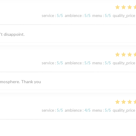
service
:
5
/5
ambience
:
5
/5
menu
:
5
/5
quality_price
't disappoint.
service
:
5
/5
ambience
:
5
/5
menu
:
5
/5
quality_price
 atmosphere. Thank you
service
:
5
/5
ambience
:
4
/5
menu
:
5
/5
quality_price