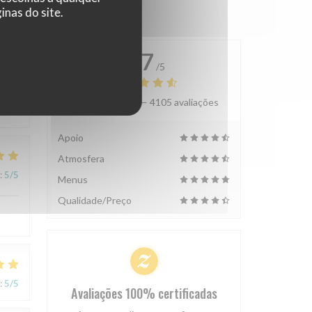
nas do site.
4.7
/5
Avaliação média —
4105 avaliações
:
4
/5
Apoio
Atmosfera
:
5
/5
Menus
Qualidade/Preço
:
5
/5
Avaliações 100% certificadas