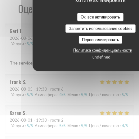
хотите активировать
Оценки наших посетителей
Ок, все активировать
Запретить использование cookies
Geri
T
2026-08-06
- 19:30 - гости 4
Персонализировать
Услуги
:
5
/5
Атмосфера
:
5
/5
Меню
:
5
/5
Цена / качество
:
5
/5
Политика конфиденциальности
undefined
The service and food are always excellent
Frank
S
2026-08-05
- 19:30 - гости 6
Услуги
:
5
/5
Атмосфера
:
4
/5
Меню
:
5
/5
Цена / качество
:
5
/5
Karen
S
2026-08-01
- 19:30 - гости 2
Услуги
:
5
/5
Атмосфера
:
5
/5
Меню
:
5
/5
Цена / качество
:
4
/5