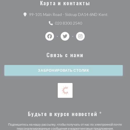
Карта и контакты
((открывает
99-101 Main Road - Sidcup DA14 6ND Kent
020 8300 2540
Facebook ((открывается в новом окне)
Twitter ((открывается в новом 
Instagram ((открываетс
Связь с нами
ЗАБРОНИРОВАТЬ СТОЛИК
Будьте в курсе новостей
*
Подпишитесь на нашу рассылку, чтобы получать от нас по электронной почте
персонализированные сообщения и маркетинговые предложения.