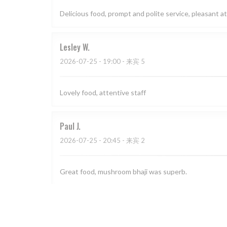
Delicious food, prompt and polite service, pleasant
Lesley
W
2026-07-25
- 19:00 - 来宾 5
Lovely food, attentive staff
Paul
J
2026-07-25
- 20:45 - 来宾 2
Great food, mushroom bhaji was superb.
Mark
D
2026-07-22
- 18:30 - 来宾 2