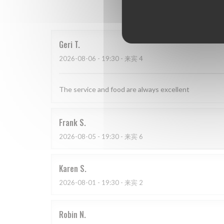
我
Geri
T
2026-08-06
- 19:30 - 来宾 4
The service and food are always excellent
Frank
S
2026-08-05
- 19:30 - 来宾 6
Karen
S
2026-08-01
- 19:30 - 来宾 2
Robin
N