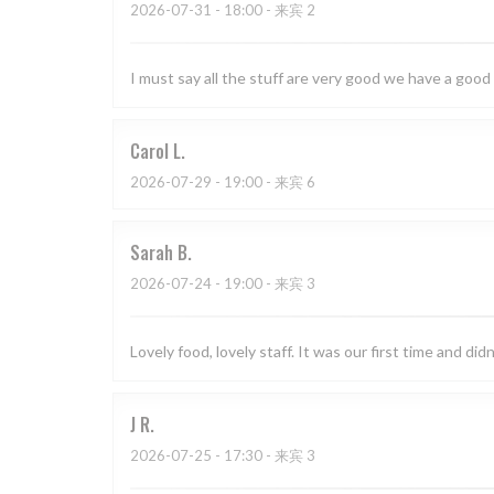
2026-07-31
- 18:00 - 来宾 2
I must say all the stuff are very good we have a good
Carol
L
2026-07-29
- 19:00 - 来宾 6
Sarah
B
2026-07-24
- 19:00 - 来宾 3
Lovely food, lovely staff. It was our first time and didn
J
R
2026-07-25
- 17:30 - 来宾 3