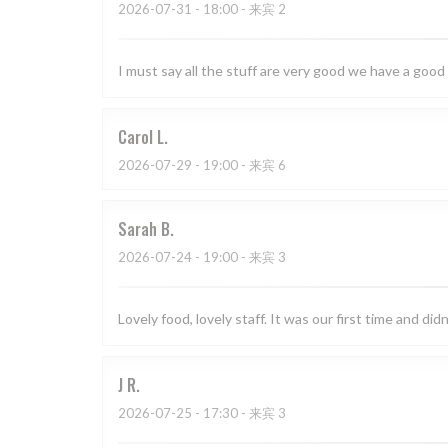
2026-07-31
- 18:00 - 来宾 2
I must say all the stuff are very good we have a good
Carol
L
2026-07-29
- 19:00 - 来宾 6
Sarah
B
2026-07-24
- 19:00 - 来宾 3
Lovely food, lovely staff. It was our first time and didn
J
R
2026-07-25
- 17:30 - 来宾 3