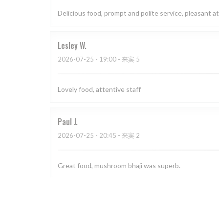
Delicious food, prompt and polite service, pleasant
Lesley
W
2026-07-25
- 19:00 - 来宾 5
Lovely food, attentive staff
Paul
J
2026-07-25
- 20:45 - 来宾 2
Great food, mushroom bhaji was superb.
Mark
D
2026-07-22
- 18:30 - 来宾 2