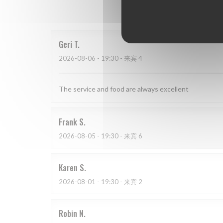
我
Geri
T
2026-08-06
- 19:30 - 来宾 4
The service and food are always excellent
Frank
S
2026-08-05
- 19:30 - 来宾 6
Karen
S
2026-08-01
- 19:30 - 来宾 2
Robin
N