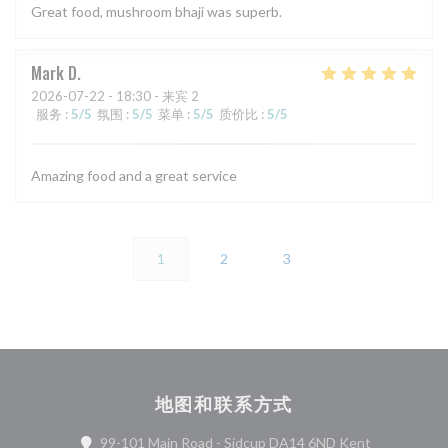
Great food, mushroom bhaji was superb.
Mark
D
2026-07-22
- 18:30 - 来宾 2
服务
:
5
/5
氛围
:
5
/5
菜单
:
5
/5
质价比
:
5
/5
Amazing food and a great service
1
2
3
地图和联系方式
((在新窗口中
99-101 Main Road - Sidcup DA14 6ND Kent