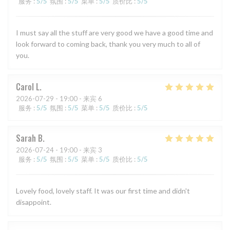
服务
:
5
/5
氛围
:
5
/5
菜单
:
5
/5
质价比
:
5
/5
I must say all the stuff are very good we have a good time and
look forward to coming back, thank you very much to all of
you.
Carol
L
2026-07-29
- 19:00 - 来宾 6
服务
:
5
/5
氛围
:
5
/5
菜单
:
5
/5
质价比
:
5
/5
Sarah
B
2026-07-24
- 19:00 - 来宾 3
服务
:
5
/5
氛围
:
5
/5
菜单
:
5
/5
质价比
:
5
/5
Lovely food, lovely staff. It was our first time and didn't
disappoint.