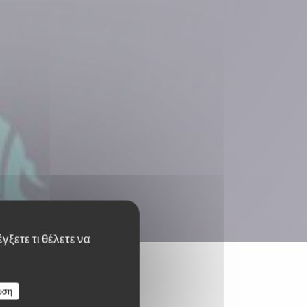
γξετε τι θέλετε να
υση