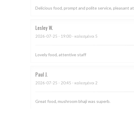
Delicious food, prompt and polite service, pleasant
Lesley
W
2026-07-25
- 19:00 - καλεσμένοι 5
Lovely food, attentive staff
Paul
J
2026-07-25
- 20:45 - καλεσμένοι 2
Great food, mushroom bhaji was superb.
Mark
D
2026-07-22
- 18:30 - καλεσμένοι 2