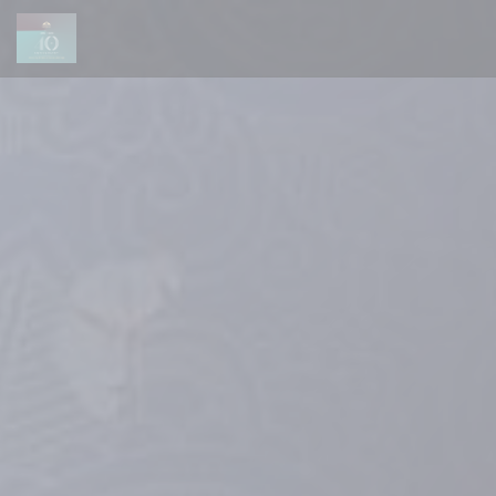
Πίνακας διαχείρισης "Μπισκότων" (Cookies)