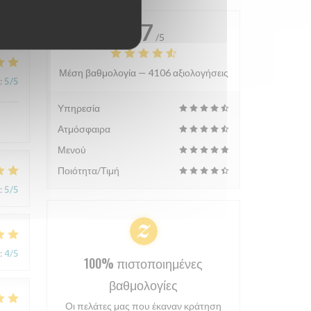
4.7
/5
Μέση βαθμολογία —
4106 αξιολογήσεις
:
5
/5
Υπηρεσία
Ατμόσφαιρα
Μενού
Ποιότητα/Τιμή
:
5
/5
:
4
/5
100% πιστοποιημένες
βαθμολογίες
Οι πελάτες μας που έκαναν κράτηση