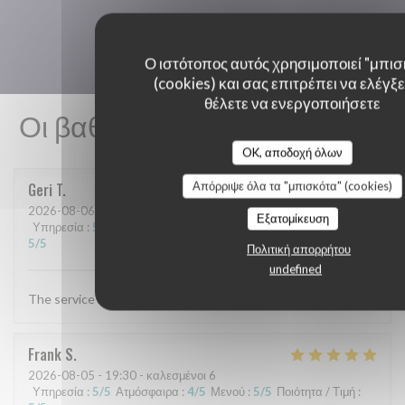
Ο ιστότοπος αυτός χρησιμοποιεί "μπισ
(cookies) και σας επιτρέπει να ελέγξετ
θέλετε να ενεργοποιήσετε
Οι βαθμολογίες πελατών μας
OK, αποδοχή όλων
Απόρριψε όλα τα "μπισκότα" (cookies)
Geri
T
2026-08-06
- 19:30 - καλεσμένοι 4
Εξατομίκευση
Υπηρεσία
:
5
/5
Ατμόσφαιρα
:
5
/5
Μενού
:
5
/5
Ποιότητα / Τιμή
:
5
/5
Πολιτική απορρήτου
undefined
The service and food are always excellent
Frank
S
2026-08-05
- 19:30 - καλεσμένοι 6
Υπηρεσία
:
5
/5
Ατμόσφαιρα
:
4
/5
Μενού
:
5
/5
Ποιότητα / Τιμή
: