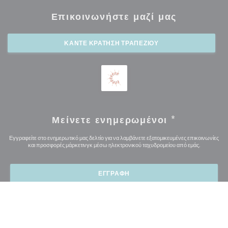
Επικοινωνήστε μαζί μας
ΚΆΝΤΕ ΚΡΆΤΗΣΗ ΤΡΑΠΕΖΙΟΎ
Μείνετε ενημερωμένοι
*
Εγγραφείτε στο ενημερωτικό μας δελτίο για να λαμβάνετε εξατομικευμένες επικοινωνίες
και προσφορές μάρκετινγκ μέσω ηλεκτρονικού ταχυδρομείου από εμάς.
ΕΓΓΡΑΦΉ
© 2026 MOGHUL — Η ΙΣΤΟΣΕΛΊΔΑ ΤΟΥ ΕΣΤΙΑΤΟΡΊΟΥ
((ΑΝΟΊΓΕΙ ΣΕ ΝΈ
ΔΗΜΙΟΥΡΓΉΘΗΚΕ ΑΠΌ
ZENCHEF