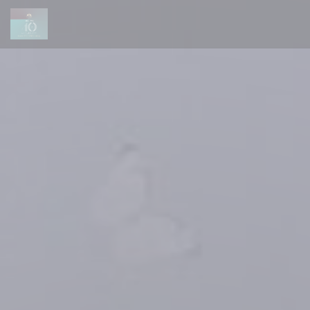
Πίνακας διαχείρισης "Μπισκότων" (Cookies)