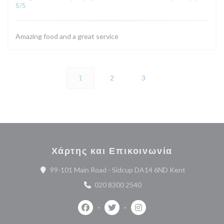
5
/5
Amazing food and a great service
1
2
3
Χάρτης και Επικοινωνία
((ανοίγει σε
99-101 Main Road - Sidcup DA14 6ND Kent
020 8300 2540
Facebook ((ανοίγει σε νέο παράθυρο))
Twitter ((ανοίγει σε νέο παράθυ
Instagram ((ανοίγει σε 