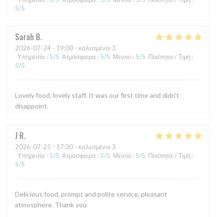
5
/5
Sarah
B
2026-07-24
- 19:00 - καλεσμένοι 3
Υπηρεσία
:
5
/5
Ατμόσφαιρα
:
5
/5
Μενού
:
5
/5
Ποιότητα / Τιμή
:
5
/5
Lovely food, lovely staff. It was our first time and didn't
disappoint.
J
R
2026-07-25
- 17:30 - καλεσμένοι 3
Υπηρεσία
:
5
/5
Ατμόσφαιρα
:
5
/5
Μενού
:
5
/5
Ποιότητα / Τιμή
:
5
/5
Delicious food, prompt and polite service, pleasant
atmosphere. Thank you