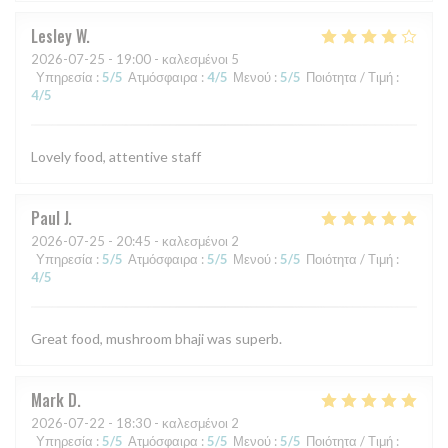
Lesley
W
2026-07-25
- 19:00 - καλεσμένοι 5
Υπηρεσία
:
5
/5
Ατμόσφαιρα
:
4
/5
Μενού
:
5
/5
Ποιότητα / Τιμή
:
4
/5
Lovely food, attentive staff
Paul
J
2026-07-25
- 20:45 - καλεσμένοι 2
Υπηρεσία
:
5
/5
Ατμόσφαιρα
:
5
/5
Μενού
:
5
/5
Ποιότητα / Τιμή
:
4
/5
Great food, mushroom bhaji was superb.
Mark
D
2026-07-22
- 18:30 - καλεσμένοι 2
Υπηρεσία
:
5
/5
Ατμόσφαιρα
:
5
/5
Μενού
:
5
/5
Ποιότητα / Τιμή
: