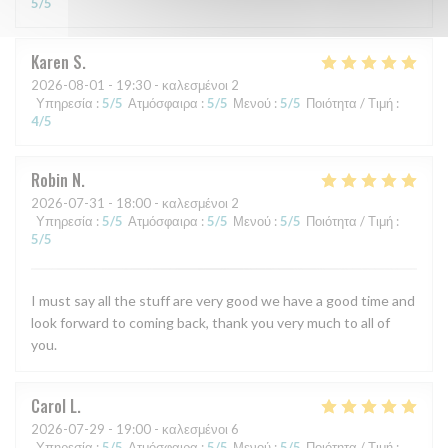
5
/5
Karen
S
2026-08-01
- 19:30 - καλεσμένοι 2
Υπηρεσία
:
5
/5
Ατμόσφαιρα
:
5
/5
Μενού
:
5
/5
Ποιότητα / Τιμή
:
4
/5
Robin
N
2026-07-31
- 18:00 - καλεσμένοι 2
Υπηρεσία
:
5
/5
Ατμόσφαιρα
:
5
/5
Μενού
:
5
/5
Ποιότητα / Τιμή
:
5
/5
I must say all the stuff are very good we have a good time and
look forward to coming back, thank you very much to all of
you.
Carol
L
2026-07-29
- 19:00 - καλεσμένοι 6
Υπηρεσία
:
5
/5
Ατμόσφαιρα
:
5
/5
Μενού
:
5
/5
Ποιότητα / Τιμή
: