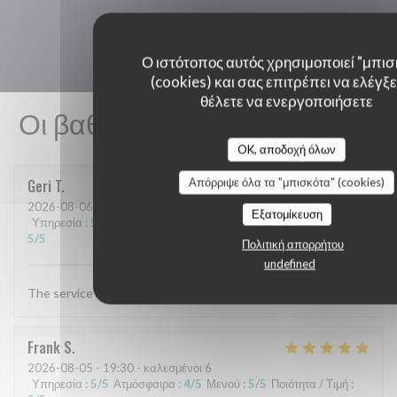
Ο ιστότοπος αυτός χρησιμοποιεί "μπισ
(cookies) και σας επιτρέπει να ελέγξετ
θέλετε να ενεργοποιήσετε
Οι βαθμολογίες πελατών μας
OK, αποδοχή όλων
Απόρριψε όλα τα "μπισκότα" (cookies)
Geri
T
2026-08-06
- 19:30 - καλεσμένοι 4
Εξατομίκευση
Υπηρεσία
:
5
/5
Ατμόσφαιρα
:
5
/5
Μενού
:
5
/5
Ποιότητα / Τιμή
:
5
/5
Πολιτική απορρήτου
undefined
The service and food are always excellent
Frank
S
2026-08-05
- 19:30 - καλεσμένοι 6
Υπηρεσία
:
5
/5
Ατμόσφαιρα
:
4
/5
Μενού
:
5
/5
Ποιότητα / Τιμή
: