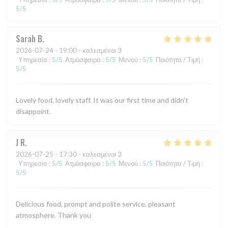
5
/5
Sarah
B
2026-07-24
- 19:00 - καλεσμένοι 3
Υπηρεσία
:
5
/5
Ατμόσφαιρα
:
5
/5
Μενού
:
5
/5
Ποιότητα / Τιμή
:
5
/5
Lovely food, lovely staff. It was our first time and didn't
disappoint.
J
R
2026-07-25
- 17:30 - καλεσμένοι 3
Υπηρεσία
:
5
/5
Ατμόσφαιρα
:
5
/5
Μενού
:
5
/5
Ποιότητα / Τιμή
:
5
/5
Delicious food, prompt and polite service, pleasant
atmosphere. Thank you