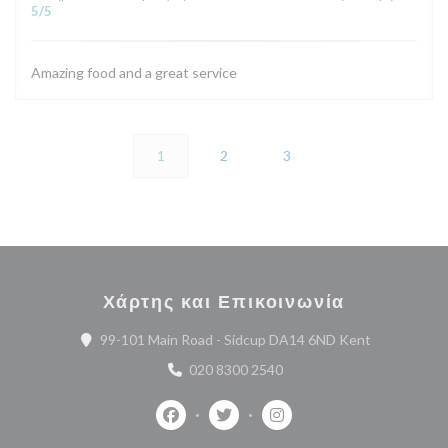
5
/5
Amazing food and a great service
1
2
3
Χάρτης και Επικοινωνία
((ανοίγει σε
99-101 Main Road - Sidcup DA14 6ND Kent
020 8300 2540
Facebook ((ανοίγει σε νέο παράθυρο))
Twitter ((ανοίγει σε νέο παράθυ
Instagram ((ανοίγει σε 