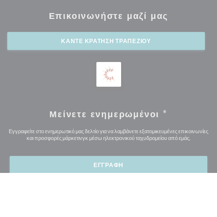
Επικοινωνήστε μαζί μας
ΚΆΝΤΕ ΚΡΆΤΗΣΗ ΤΡΑΠΕΖΙΟΎ
Μείνετε ενημερωμένοι
*
Εγγραφείτε στο ενημερωτικό μας δελτίο για να λαμβάνετε εξατομικευμένες επικοινωνίες
και προσφορές μάρκετινγκ μέσω ηλεκτρονικού ταχυδρομείου από εμάς.
ΕΓΓΡΑΦΉ
© 2026 MOGHUL — Η ΙΣΤΟΣΕΛΊΔΑ ΤΟΥ ΕΣΤΙΑΤΟΡΊΟΥ
((ΑΝΟΊΓΕΙ ΣΕ ΝΈ
ΔΗΜΙΟΥΡΓΉΘΗΚΕ ΑΠΌ
ZENCHEF