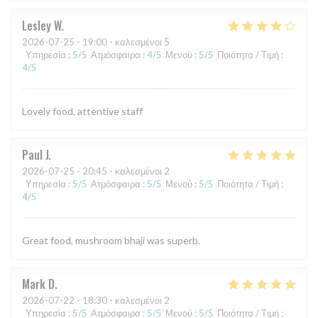
Lesley
W
2026-07-25
- 19:00 - καλεσμένοι 5
Υπηρεσία
:
5
/5
Ατμόσφαιρα
:
4
/5
Μενού
:
5
/5
Ποιότητα / Τιμή
:
4
/5
Lovely food, attentive staff
Paul
J
2026-07-25
- 20:45 - καλεσμένοι 2
Υπηρεσία
:
5
/5
Ατμόσφαιρα
:
5
/5
Μενού
:
5
/5
Ποιότητα / Τιμή
:
4
/5
Great food, mushroom bhaji was superb.
Mark
D
2026-07-22
- 18:30 - καλεσμένοι 2
Υπηρεσία
:
5
/5
Ατμόσφαιρα
:
5
/5
Μενού
:
5
/5
Ποιότητα / Τιμή
: