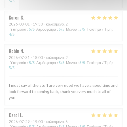
5
/5
Karen
S
2026-08-01
- 19:30 - καλεσμένοι 2
Υπηρεσία
:
5
/5
Ατμόσφαιρα
:
5
/5
Μενού
:
5
/5
Ποιότητα / Τιμή
:
4
/5
Robin
N
2026-07-31
- 18:00 - καλεσμένοι 2
Υπηρεσία
:
5
/5
Ατμόσφαιρα
:
5
/5
Μενού
:
5
/5
Ποιότητα / Τιμή
:
5
/5
I must say all the stuff are very good we have a good time and
look forward to coming back, thank you very much to all of
you.
Carol
L
2026-07-29
- 19:00 - καλεσμένοι 6
Υπηρεσία
:
5
/5
Ατμόσφαιρα
:
5
/5
Μενού
:
5
/5
Ποιότητα / Τιμή
: