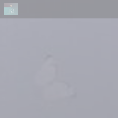
Πίνακας διαχείρισης "Μπισκότων" (Cookies)