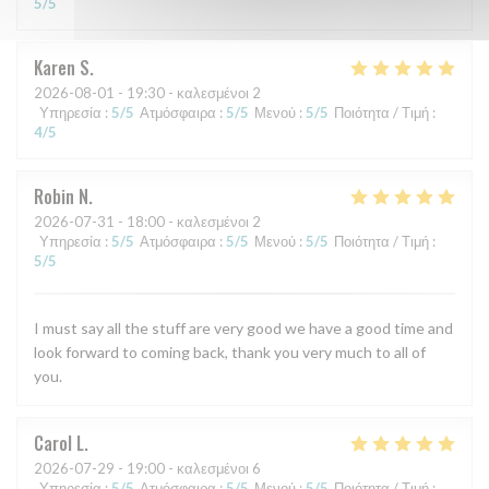
5
/5
Karen
S
2026-08-01
- 19:30 - καλεσμένοι 2
Υπηρεσία
:
5
/5
Ατμόσφαιρα
:
5
/5
Μενού
:
5
/5
Ποιότητα / Τιμή
:
4
/5
Robin
N
2026-07-31
- 18:00 - καλεσμένοι 2
Υπηρεσία
:
5
/5
Ατμόσφαιρα
:
5
/5
Μενού
:
5
/5
Ποιότητα / Τιμή
:
5
/5
I must say all the stuff are very good we have a good time and
look forward to coming back, thank you very much to all of
you.
Carol
L
2026-07-29
- 19:00 - καλεσμένοι 6
Υπηρεσία
:
5
/5
Ατμόσφαιρα
:
5
/5
Μενού
:
5
/5
Ποιότητα / Τιμή
: