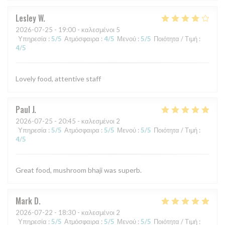
Lesley
W
2026-07-25
- 19:00 - καλεσμένοι 5
Υπηρεσία
:
5
/5
Ατμόσφαιρα
:
4
/5
Μενού
:
5
/5
Ποιότητα / Τιμή
:
4
/5
Lovely food, attentive staff
Paul
J
2026-07-25
- 20:45 - καλεσμένοι 2
Υπηρεσία
:
5
/5
Ατμόσφαιρα
:
5
/5
Μενού
:
5
/5
Ποιότητα / Τιμή
:
4
/5
Great food, mushroom bhaji was superb.
Mark
D
2026-07-22
- 18:30 - καλεσμένοι 2
Υπηρεσία
:
5
/5
Ατμόσφαιρα
:
5
/5
Μενού
:
5
/5
Ποιότητα / Τιμή
: