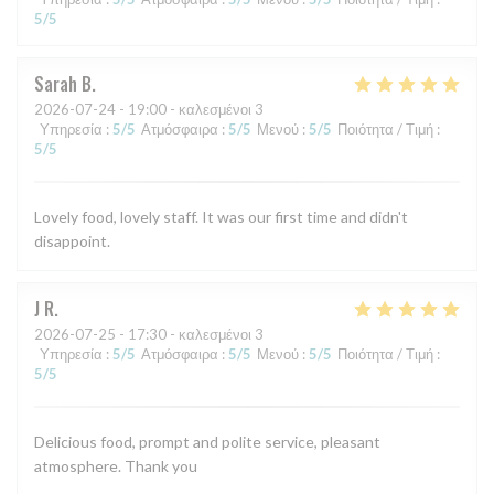
5
/5
Sarah
B
2026-07-24
- 19:00 - καλεσμένοι 3
Υπηρεσία
:
5
/5
Ατμόσφαιρα
:
5
/5
Μενού
:
5
/5
Ποιότητα / Τιμή
:
5
/5
Lovely food, lovely staff. It was our first time and didn't
disappoint.
J
R
2026-07-25
- 17:30 - καλεσμένοι 3
Υπηρεσία
:
5
/5
Ατμόσφαιρα
:
5
/5
Μενού
:
5
/5
Ποιότητα / Τιμή
:
5
/5
Delicious food, prompt and polite service, pleasant
atmosphere. Thank you