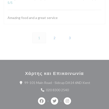
5
/5
Amazing food and a great service
1
2
3
Χάρτης και Επικοινωνία
((ανοίγει σε
99-101 Main Road - Sidcup DA14 6ND Kent
020 8300 2540
Facebook ((ανοίγει σε νέο παράθυρο))
Twitter ((ανοίγει σε νέο παράθυ
Instagram ((ανοίγει σε 