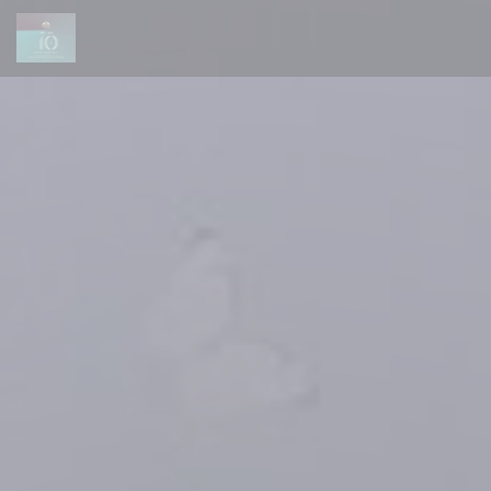
Πίνακας διαχείρισης "Μπισκότων" (Cookies)