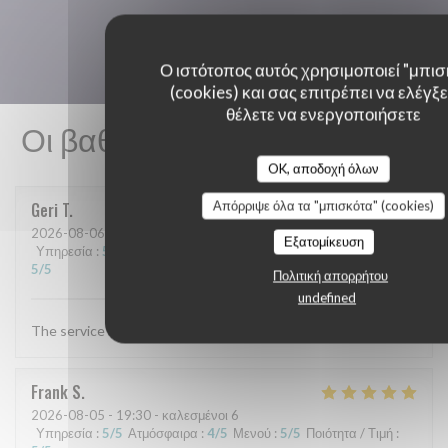
Ο ιστότοπος αυτός χρησιμοποιεί "μπισ
(cookies) και σας επιτρέπει να ελέγξετ
θέλετε να ενεργοποιήσετε
Οι βαθμολογίες πελατών μας
OK, αποδοχή όλων
Απόρριψε όλα τα "μπισκότα" (cookies)
Geri
T
2026-08-06
- 19:30 - καλεσμένοι 4
Εξατομίκευση
Υπηρεσία
:
5
/5
Ατμόσφαιρα
:
5
/5
Μενού
:
5
/5
Ποιότητα / Τιμή
:
5
/5
Πολιτική απορρήτου
undefined
The service and food are always excellent
Frank
S
2026-08-05
- 19:30 - καλεσμένοι 6
Υπηρεσία
:
5
/5
Ατμόσφαιρα
:
4
/5
Μενού
:
5
/5
Ποιότητα / Τιμή
: