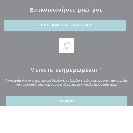
Επικοινωνήστε μαζί μας
ΚΆΝΤΕ ΚΡΆΤΗΣΗ ΤΡΑΠΕΖΙΟΎ
Μείνετε ενημερωμένοι
*
Εγγραφείτε στο ενημερωτικό μας δελτίο για να λαμβάνετε εξατομικευμένες επικοινωνίες
και προσφορές μάρκετινγκ μέσω ηλεκτρονικού ταχυδρομείου από εμάς.
ΕΓΓΡΑΦΉ
© 2026 MOGHUL — Η ΙΣΤΟΣΕΛΊΔΑ ΤΟΥ ΕΣΤΙΑΤΟΡΊΟΥ
((ΑΝΟΊΓΕΙ ΣΕ ΝΈ
ΔΗΜΙΟΥΡΓΉΘΗΚΕ ΑΠΌ
ZENCHEF