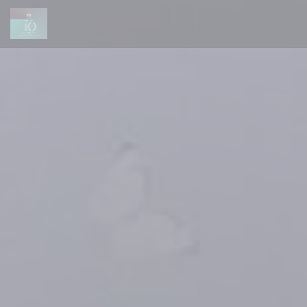
Πίνακας διαχείρισης "Μπισκότων" (Cookies)