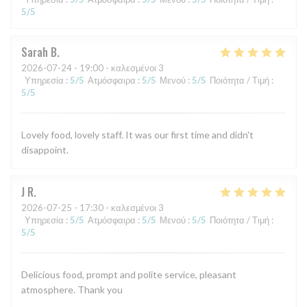
5
/5
Sarah
B
2026-07-24
- 19:00 - καλεσμένοι 3
Υπηρεσία
:
5
/5
Ατμόσφαιρα
:
5
/5
Μενού
:
5
/5
Ποιότητα / Τιμή
:
5
/5
Lovely food, lovely staff. It was our first time and didn't
disappoint.
J
R
2026-07-25
- 17:30 - καλεσμένοι 3
Υπηρεσία
:
5
/5
Ατμόσφαιρα
:
5
/5
Μενού
:
5
/5
Ποιότητα / Τιμή
:
5
/5
Delicious food, prompt and polite service, pleasant
atmosphere. Thank you