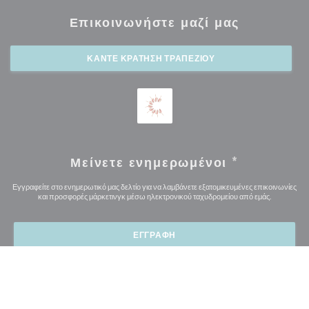
Επικοινωνήστε μαζί μας
ΚΆΝΤΕ ΚΡΆΤΗΣΗ ΤΡΑΠΕΖΙΟΎ
Μείνετε ενημερωμένοι
*
Εγγραφείτε στο ενημερωτικό μας δελτίο για να λαμβάνετε εξατομικευμένες επικοινωνίες
και προσφορές μάρκετινγκ μέσω ηλεκτρονικού ταχυδρομείου από εμάς.
ΕΓΓΡΑΦΉ
© 2026 MOGHUL — Η ΙΣΤΟΣΕΛΊΔΑ ΤΟΥ ΕΣΤΙΑΤΟΡΊΟΥ
((ΑΝΟΊΓΕΙ ΣΕ ΝΈ
ΔΗΜΙΟΥΡΓΉΘΗΚΕ ΑΠΌ
ZENCHEF