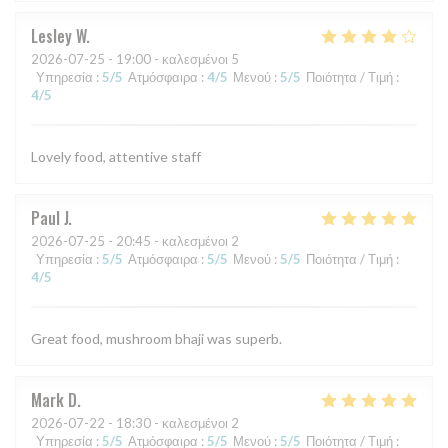
Lesley
W
2026-07-25
- 19:00 - καλεσμένοι 5
Υπηρεσία
:
5
/5
Ατμόσφαιρα
:
4
/5
Μενού
:
5
/5
Ποιότητα / Τιμή
:
4
/5
Lovely food, attentive staff
Paul
J
2026-07-25
- 20:45 - καλεσμένοι 2
Υπηρεσία
:
5
/5
Ατμόσφαιρα
:
5
/5
Μενού
:
5
/5
Ποιότητα / Τιμή
:
4
/5
Great food, mushroom bhaji was superb.
Mark
D
2026-07-22
- 18:30 - καλεσμένοι 2
Υπηρεσία
:
5
/5
Ατμόσφαιρα
:
5
/5
Μενού
:
5
/5
Ποιότητα / Τιμή
: