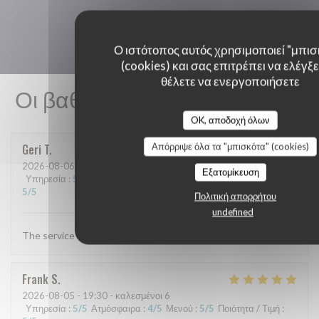
Ο ιστότοπος αυτός χρησιμοποιεί "μπισ
(cookies) και σας επιτρέπει να ελέγξετ
θέλετε να ενεργοποιήσετε
Οι βαθμολογίες πελατών μας
OK, αποδοχή όλων
Απόρριψε όλα τα "μπισκότα" (cookies)
Geri
T
2026-08-06
- 19:30 - καλεσμένοι 4
Εξατομίκευση
Υπηρεσία
:
5
/5
Ατμόσφαιρα
:
5
/5
Μενού
:
5
/5
Ποιότητα / Τιμή
:
5
/5
Πολιτική απορρήτου
undefined
The service and food are always excellent
Frank
S
2026-08-05
- 19:30 - καλεσμένοι 6
Υπηρεσία
:
5
/5
Ατμόσφαιρα
:
4
/5
Μενού
:
5
/5
Ποιότητα / Τιμή
: