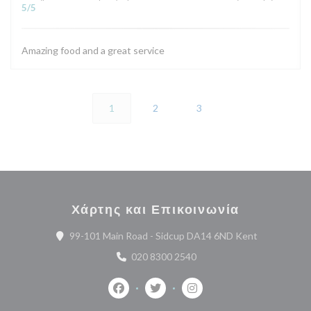
5
/5
Amazing food and a great service
1
2
3
Χάρτης και Επικοινωνία
((ανοίγει σε
99-101 Main Road - Sidcup DA14 6ND Kent
020 8300 2540
Facebook ((ανοίγει σε νέο παράθυρο))
Twitter ((ανοίγει σε νέο παράθυ
Instagram ((ανοίγει σε 