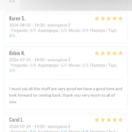
5
/5
Karen
S
2026-08-01
- 19:30 - καλεσμένοι 2
Υπηρεσία
:
5
/5
Ατμόσφαιρα
:
5
/5
Μενού
:
5
/5
Ποιότητα / Τιμή
:
4
/5
Robin
N
2026-07-31
- 18:00 - καλεσμένοι 2
Υπηρεσία
:
5
/5
Ατμόσφαιρα
:
5
/5
Μενού
:
5
/5
Ποιότητα / Τιμή
:
5
/5
I must say all the stuff are very good we have a good time and
look forward to coming back, thank you very much to all of
you.
Carol
L
2026-07-29
- 19:00 - καλεσμένοι 6
Υπηρεσία
:
5
/5
Ατμόσφαιρα
:
5
/5
Μενού
:
5
/5
Ποιότητα / Τιμή
: