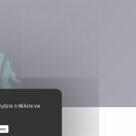
γξετε τι θέλετε να
υση