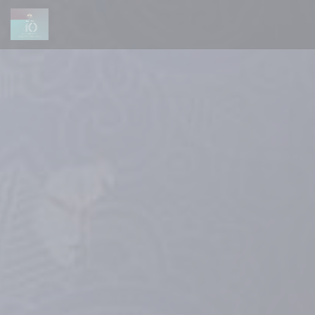
Πίνακας διαχείρισης "Μπισκότων" (Cookies)