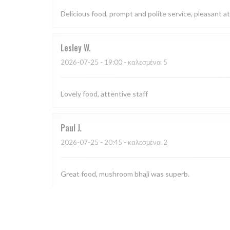
Delicious food, prompt and polite service, pleasant
Lesley
W
2026-07-25
- 19:00 - καλεσμένοι 5
Lovely food, attentive staff
Paul
J
2026-07-25
- 20:45 - καλεσμένοι 2
Great food, mushroom bhaji was superb.
Mark
D
2026-07-22
- 18:30 - καλεσμένοι 2