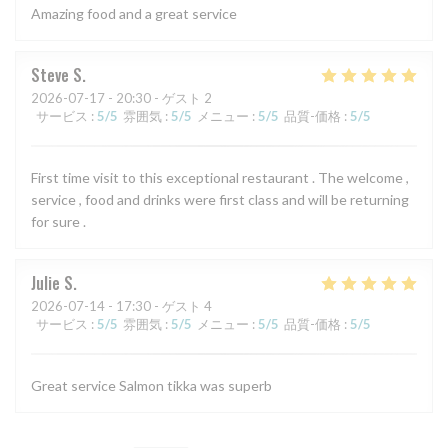
Amazing food and a great service
Steve
S
2026-07-17
- 20:30 - ゲスト 2
サービス
:
5
/5
雰囲気
:
5
/5
メニュー
:
5
/5
品質-価格
:
5
/5
First time visit to this exceptional restaurant . The welcome ,
service , food and drinks were first class and will be returning
for sure .
Julie
S
2026-07-14
- 17:30 - ゲスト 4
サービス
:
5
/5
雰囲気
:
5
/5
メニュー
:
5
/5
品質-価格
:
5
/5
Great service Salmon tikka was superb