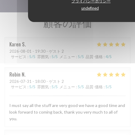
プライバシーポリシー
undefined
顧客の評価
Karen
S
2026-08-01
- 19:30 - ゲスト 2
サービス
:
5
/5
雰囲気
:
5
/5
メニュー
:
5
/5
品質-価格
:
4
/5
Robin
N
2026-07-31
- 18:00 - ゲスト 2
サービス
:
5
/5
雰囲気
:
5
/5
メニュー
:
5
/5
品質-価格
:
5
/5
I must say all the stuff are very good we have a good time and
look forward to coming back, thank you very much to all of
you.