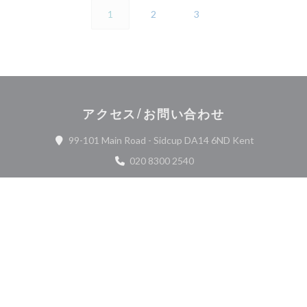
1
2
3
アクセス/お問い合わせ
((新しいウ
99-101 Main Road - Sidcup DA14 6ND Kent
020 8300 2540
Facebook ((新しいウィンドウで開きます
Twitter ((新しいウィンドウで
Instagram ((新しい
お問い合わせ
予約