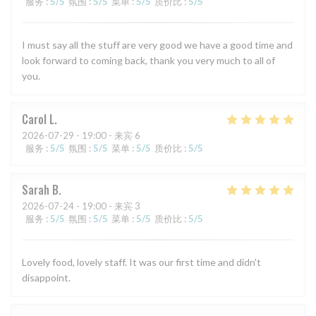
服务
:
5
/5
氛围
:
5
/5
菜单
:
5
/5
质价比
:
5
/5
I must say all the stuff are very good we have a good time and
look forward to coming back, thank you very much to all of
you.
Carol
L
2026-07-29
- 19:00 - 来宾 6
服务
:
5
/5
氛围
:
5
/5
菜单
:
5
/5
质价比
:
5
/5
Sarah
B
2026-07-24
- 19:00 - 来宾 3
服务
:
5
/5
氛围
:
5
/5
菜单
:
5
/5
质价比
:
5
/5
Lovely food, lovely staff. It was our first time and didn't
disappoint.