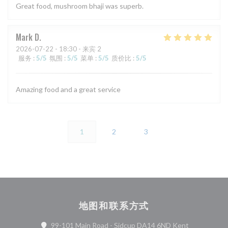
Great food, mushroom bhaji was superb.
Mark
D
2026-07-22
- 18:30 - 来宾 2
服务
:
5
/5
氛围
:
5
/5
菜单
:
5
/5
质价比
:
5
/5
Amazing food and a great service
1
2
3
地图和联系方式
((在新窗口中
99-101 Main Road - Sidcup DA14 6ND Kent