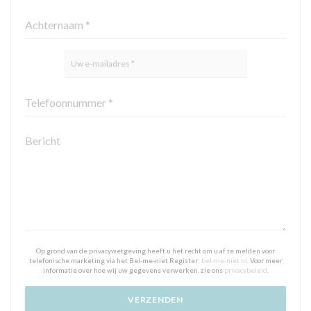
Op grond van de privacywetgeving heeft u het recht om u af te melden voor
telefonische marketing via het Bel-me-niet Register:
bel-me-niet.nl
. Voor meer
informatie over hoe wij uw gegevens verwerken, zie ons
privacybeleid
.