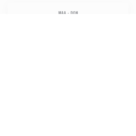
MAA
-
DON
12:00 - 14:30
17:30 - 23:00
VRIJDAG
17:30 - 23:00
ZATERDAG
12:00 - 14:30
17:30 - 23:00