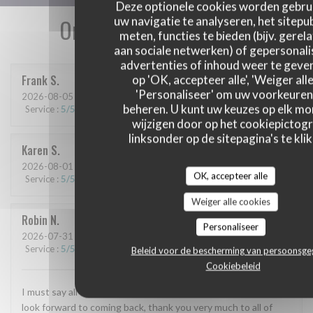
Deze optionele cookies worden gebru
Onze gastbeoordelingen
uw navigatie te analyseren, het sitepub
meten, functies te bieden (bijv. gerel
aan sociale netwerken) of gepersonal
advertenties of inhoud weer te geven
Frank
S
op 'OK, accepteer alle', 'Weiger alle
'Personaliseer' om uw voorkeuren
2026-08-05
- 19:30 - Gasten 6
beheren. U kunt uw keuzes op elk m
Service
:
5
/5
Atmosfeer
:
4
/5
Keuken
:
5
/5
Kwaliteit / Prijs
:
5
/5
wijzigen door op het cookiepictog
linksonder op de sitepagina's te klik
Karen
S
2026-08-01
- 19:30 - Gasten 2
OK, accepteer alle
Service
:
5
/5
Atmosfeer
:
5
/5
Keuken
:
5
/5
Kwaliteit / Prijs
:
4
/5
Weiger alle cookies
Robin
N
Personaliseer
2026-07-31
- 18:00 - Gasten 2
Service
:
5
/5
Atmosfeer
:
5
/5
Keuken
:
5
/5
Kwaliteit / Prijs
:
5
/5
Beleid voor de bescherming van persoonsg
Cookiebeleid
I must say all the stuff are very good we have a good time and
look forward to coming back, thank you very much to all of