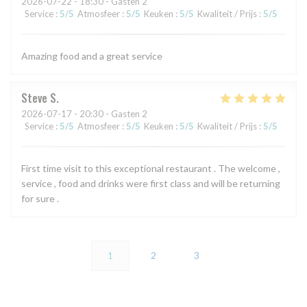
2026-07-22
- 18:30 - Gasten 2
Service
:
5
/5
Atmosfeer
:
5
/5
Keuken
:
5
/5
Kwaliteit / Prijs
:
5
/5
Amazing food and a great service
Steve
S
2026-07-17
- 20:30 - Gasten 2
Service
:
5
/5
Atmosfeer
:
5
/5
Keuken
:
5
/5
Kwaliteit / Prijs
:
5
/5
First time visit to this exceptional restaurant . The welcome ,
service , food and drinks were first class and will be returning
for sure .
1
2
3