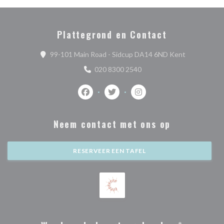
Plattegrond en Contact
((opent in e
99-101 Main Road - Sidcup DA14 6ND Kent
020 8300 2540
Facebook ((opent in een nieuw venster))
Twitter ((opent in een nieuw vens
Instagram ((opent in een 
Neem contact met ons op
RESERVEER EEN TAFEL